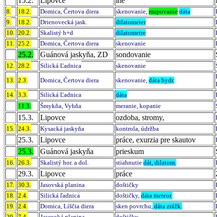
15.2.
Lipovce
iné
8.
18.2.
Domica, Čertova diera
skenovanie,
mapovanie
dáta
9.
18.2.
Drienovecká jask.
dilatometer
10.
20.2.
Skalistý h+d
dilatometre
11.
25.2.
Domica, Čertova diera
skenovanie
25.2.
Guánová jaskyňa, ZD
sondovanie
12.
28.2.
Silická Ľadnica
skenovanie
13.
2.3.
Domica, Čertova diera
skenovanie,
dáta hydr.
14.
3.3.
Silická Ľadnica
dáta
11.3.
Šmykňa, Vyhňa
meranie, kopanie
15.3.
Lipovce
ozdoba, stromy,
15.
24.3.
Kysacká jaskyňa
kontrola, údržba
25.3.
Lipovce
práce, exurzia pre skautov
25.3.
Guánová jaskyňa
prieskum
16.
26.3.
Skalistý hor. a dol.
stiahnutie
dát, dilatom.
29.3.
Lipovce
práce
17.
30.3.
Jasovská planina
doštičky
18.
2.4.
Silická ľadnica
doštičky,
dáta meteor.
19.
2.4.
Domica, Líščia diera
sken povrchu,
dáta zrážk.
20.
7.4.
Jasovská planina
doštičky