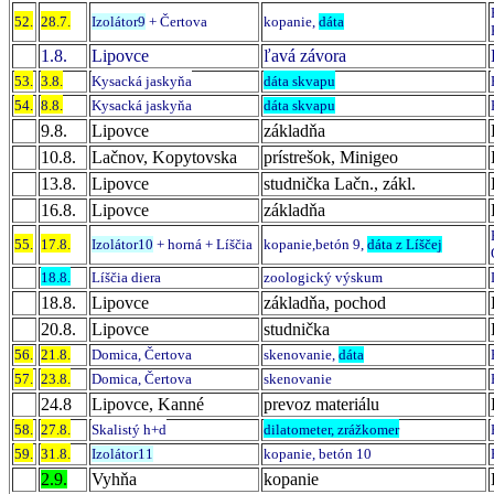
52.
28.7.
Izolátor
9
+ Čertova
kopanie,
dáta
1.8.
Lipovce
ľavá závora
53.
3.8.
Kysacká jaskyňa
dáta skvapu
54.
8.8.
Kysacká jaskyňa
dáta skvapu
9.8.
Lipovce
základňa
10.8.
Lačnov, Kopytovska
prístrešok, Minigeo
13.8.
Lipovce
studnička Lačn., zákl.
16.8.
Lipovce
základňa
55.
17.8.
Izolátor10
+ horná + Líščia
kopanie
,
betón 9,
dáta z Líščej
18.8.
Líščia diera
zoologický výskum
18.8.
Lipovce
základňa, pochod
20.8.
Lipovce
studnička
56.
21.8.
Domica, Čertova
skenovanie,
dáta
57.
23.8.
Domica, Čertova
skenovanie
24.8
Lipovce, Kanné
prevoz materiálu
58.
27.8.
Skalistý h+d
dilatometer, zrážkomer
59.
31.8.
Izolátor11
kopanie, betón 10
2.9.
Vyhňa
kopanie