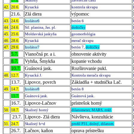
17.6
.
Skalistý
záverečné časti
42.
20.6.
Kysacká
kontrola skvapu
21.6.
Zlá diera
výpomoc
43.
24.6.
Izolátor6
betón 6
44.
24.6.
Sil. planina, Jas. pl.
doštičky
45.
25.6.
Moldavská jaskyňa
geomorfológia
46.
28.6.
Kysacká
merač skvapu
47.
29.6.
Izolátor7
betón 7,
doštičky
5.7.
Vianočná pr. a i.
obnovenie aktivity
8.7.
Vyhňa, Šmykňa
kopanie vchodu
10.7.
Guánová jask.
Rozširovanie pukl.
48.
12.7.
Kysacká J.
Kontrola merača skvapu
13.7.
Lipovce, povrch
Základňa + studnička Lač.
49.
14.7.
Izolátor8
betón 8
15.7.
Guánová jask.
Guánová jask.
16.7.
Lipovce-Lačnov
prístrešok horný
50.
18.7.
Skalistý horný
dilatometer, MARS, zráž.
23.7.
Lipovce- Zlá diera
Návšteva, konzultácie
51.
24.7.
Skalistý h+d
profil P31, dolný, dilatom.
26.7.
Lačnov, kaňon
oprava prístrešku