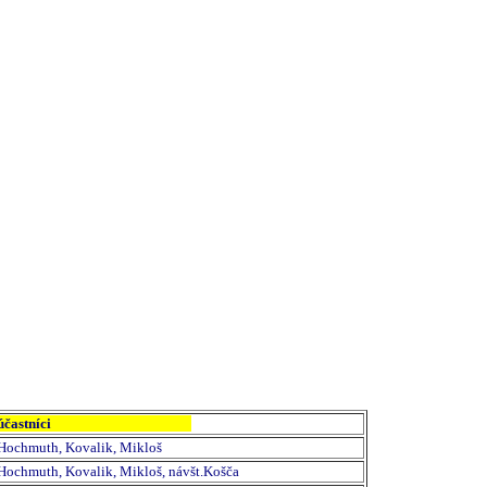
účastníci
Hochmuth, Kovalik, Mikloš
Hochmuth, Kovalik, Mikloš, návšt.Košča