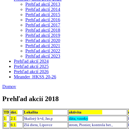
Prehľad akcií 2013
Prehľad akcií 2014
Prehľad akcií 2015
Prehľad akcií 2016
Prehľad akcií 2017
Prehľad akcií 2018
Prehľad akcií 2019
Prehľad akcií 2020
Prehľad akcií 2021
Prehľad akcií 2022
Prehľad akcií 2023
Prehľad akcií 2024
Prehľad akcií 2025
Prehľad akcií 2026
Meander_HKSS 20-26
Domov
Prehľad akcií 2018
TD
dát.
Lokalita
aktivita
1.
2.1.
Skalistý h+d, Jas.p
dáta, vzorky
2.
6.1.
Zlá diera, Lipovce
strom
,
Pionier,
kontrola bet.,