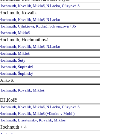
Hochmuth, Kovalik, Mikloš, N.Lacko, Čúzyová S.
Hochmuth, Kovalik
Hochmuth, Kovalik, Mikloš, N.Lacko
Hochmuth, Ujlakiová, Kudráč, Schwarzová +35
Hochmuth, Mikloš
Hochmuth, Hochmuthová
Hochmuth, Kovalik, Mikloš, N.Lacko
Hochmuth, Mikloš
Hochmuth, Šuty
Hochmuth, Šupinský
Hochmuth, Šupinský
Danko S.
Hochmuth, Kovalik, Mikloš
ZH,Košč
Hochmuth, Kovalik, Mikloš, N.Lacko, Čúzyová S.
Hochmuth, Kovalik, Mikloš (+Danko v Mold.)
Hochmuth, Briestenský, Kovalik, Mikloš
Hochmuth + 4