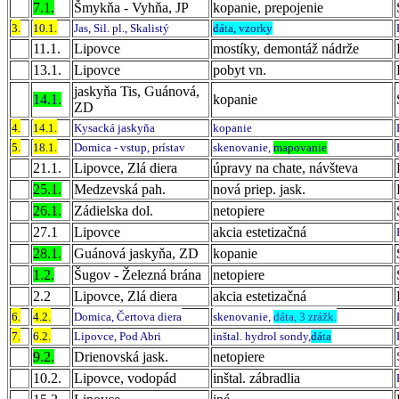
7.1.
Šmykňa - Vyhňa, JP
kopanie, prepojenie
3.
10.1.
Jas, Sil. pl., Skalistý
dáta, vzorky
11.1.
Lipovce
mostíky, demontáž nádrže
13.1.
Lipovce
pobyt vn.
jaskyňa Tis, Guánová,
14.1.
kopanie
ZD
4.
14.1.
Kysacká jaskyňa
kopanie
5.
18.1.
Domica - vstup,
prístav
skenovanie,
mapovanie
21.1.
Lipovce, Zlá diera
úpravy na chate, návšteva
25.1.
Medzevská pah.
nová priep. jask.
26.1.
Zádielska dol.
netopiere
27.1
Lipovce
akcia estetizačná
28.1.
Guánová jaskyňa, ZD
kopanie
1.2.
Šugov - Železná brána
netopiere
2.2
Lipovce, Zlá diera
akcia estetizačná
6.
4.2.
Domica, Čertova diera
skenovanie,
dáta, 3 zrážk.
7.
6.2.
Lipovce, Pod Abri
inštal. hydrol sondy,
dáta
9.2.
Drienovská jask.
netopiere
10.2.
Lipovce, vodopád
inštal. zábradlia