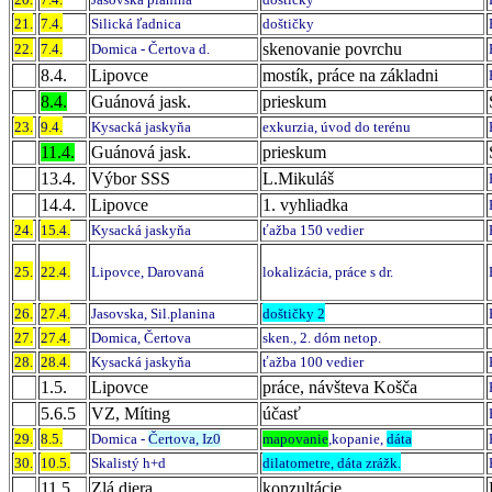
21.
7.4.
Silická ľadnica
doštičky
skenovanie povrchu
22.
7.4.
Domica - Čertova d.
8.4.
Lipovce
mostík, práce na základni
8.4.
Guánová jask.
prieskum
23.
9.4.
Kysacká jaskyňa
exkurzia, úvod do terénu
11.4.
Guánová jask.
prieskum
13.4.
Výbor SSS
L.Mikuláš
14.4.
Lipovce
1. vyhliadka
24.
15.4.
Kysacká jaskyňa
ťažba 150 vedier
25.
22.4.
Lipovce, Darovaná
lokalizácia, práce s dr.
26.
27.4.
Jasovska, Sil.planina
doštičky 2
27.
27.4.
Domica, Čertova
sken., 2. dóm netop.
28.
28.4.
Kysacká jaskyňa
ťažba 100 vedier
1.5.
Lipovce
práce, návšteva Košča
5.6.5
VZ, Míting
účasť
29.
8.5.
Domica -
Čertova, Iz0
mapovanie
,kopanie,
dáta
30.
10.5.
Skalistý h+d
dilatometre, dáta zrážk.
11.5.
Zlá diera
konzultácie