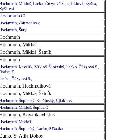
Hochmuth, Mikloš, Lacko, Čúzyová S., Ujlakiová, Kýška,
Kýšková
Hochmuth+9
Hochmuth, Záhradníček
Hochmuth, Šúty
Hochmuth
Hochmuth, Mikloš
Hochmuth, Mikloš, Šatník
Hochmuth
Hochmuth, Kovalik, Mikloš, Šupinský, Lacko, Čúzyová S.,
Ondrej Z.
Lacko, Čúzyová S.,
Hochmuth, Hochmuthová
Hochmuth, Mikloš, Šatník
Hochmuth, Šupinský, Korčinský, Ujlakiová
Hochmuth, Mikloš, Šupinský
Hochmuth, Kovalik, Mikloš
Hochmuth, Mikloš
Hochmuth, Šupinský, Lacko, S.Danko
Danko S. Atila Dobos