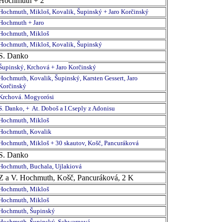
Hochmuth + 2
Hochmuth, Mikloš, Kovalik, Šupinský + Jaro Korčinský
Hochmuth + Jaro
Hochmuth, Mikloš
Hochmuth, Mikloš, Kovalik, Šupinský
S. Danko
Šupinský, Krchová + Jaro
Korčinský
Hochmuth, Kovalik, Šupinský, Karsten Gessert, Jaro
Korčinský
Krchová. Mogyorósi
S. Danko, + At. Doboš a I.Cseply z Adonisu
Hochmuth, Mikloš
Hochmuth, Kovalik
Hochmuth, Mikloš + 30 skautov, Košč, Pancuráková
S. Danko
Hochmuth, Buchala, Ujlakiová
Z a V. Hochmuth, Košč, Pancuráková, 2 K
Hochmuth, Mikloš
Hochmuth, Mikloš
Hochmuth, Šupinský
Hochmuth, Šupinský, Schwarzová