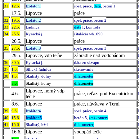
31.
12.5.
Izolátor1
spel. práce,
dáta
, betón
1
17.5.
Lipovce
práce
32.
19.5.
Izolátor2
spel. práce
, betón 2
33.
22.5.
Ladnica
dáta
P, kontrola
34.
25.5.
Kysacká j.
ištalácia wh1090
26.5.
Lipovce
práce
35.
27.5.
Izolátor3
spel. práce, betón 3
29.5.
Lipovce, vdp tečie
zábradlie nad vodopádom
36.
30.5.
Kysacká j.
dáta zo skvapu
37.
1.6.
Silická ľadnica
skenovanie
38.
1.6.
Skalistý, dolný
dilatometer
3.6.
Skalistý, horný
dilatometer
Lipovce, horný vdp
4.6.
práce, reťaz pod Excentrickou
tečie
8.6.
Lipovce
práce, návšteva v Terni
39.
9.6.
Izolátor4
spel. práce, betón 4
40.
15.6.
Izolátor 5
betón 5,
zrážkomery
41.
15.6.
Skalistý, h+d
dilatometer,
16.6.
Lipovce
vodopád tečie