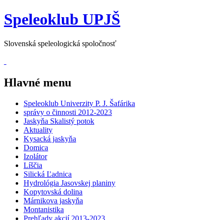
Speleoklub UPJŠ
Slovenská speleologická spoločnosť
Hlavné menu
Speleoklub Univerzity P. J. Šafárika
správy o činnosti 2012-2023
Jaskyňa Skalistý potok
Aktuality
Kysacká jaskyňa
Domica
Izolátor
Líščia
Silická Ľadnica
Hydrológia Jasovskej planiny
Kopytovská dolina
Márnikova jaskyňa
Montanistika
Prehľady akcií 2013-2023