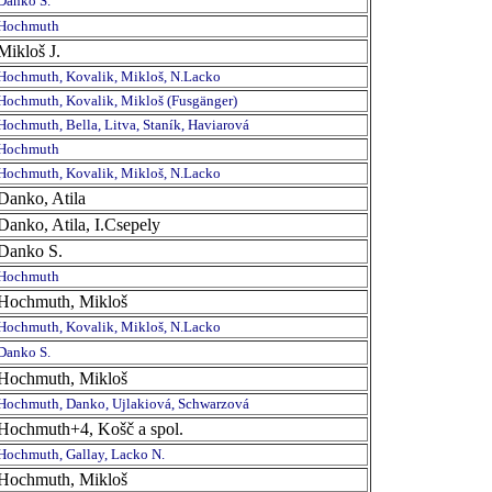
Danko S.
Hochmuth
Mikloš J.
Hochmuth, Kovalik, Mikloš, N.Lacko
Hochmuth, Kovalik, Mikloš (Fusgänger)
Hochmuth, Bella, Litva, Staník, Haviarová
Hochmuth
Hochmuth, Kovalik, Mikloš, N.Lacko
Danko, Atila
Danko, Atila, I.Csepely
Danko S.
Hochmuth
Hochmuth, Mikloš
Hochmuth, Kovalik, Mikloš, N.Lacko
Danko S.
Hochmuth, Mikloš
Hochmuth, Danko, Ujlakiová, Schwarzová
Hochmuth+4, Košč a spol.
Hochmuth, Gallay, Lacko N.
Hochmuth, Mikloš