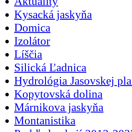
Aktuality
Kysacká jaskyňa
Domica
Izolátor
Líščia
Silická Ľadnica
Hydrológia Jasovskej pl
Kopytovská dolina
Márnikova jaskyňa
Montanistika