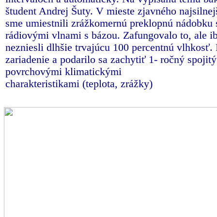
študent Andrej Šuty.
V mieste zjavného najsilne
sme umiestnili zrážkomernú preklopnú nádobku 
rádiovými vlnami s bázou. Zafungovalo to, ale ib
nezniesli dlhšie trvajúcu 100 percentnú vlhkosť
zariadenie a podarilo sa zachytiť 1- ročný spojit
povrchovými klimatickými
charakteristikami (teplota, zrážky)