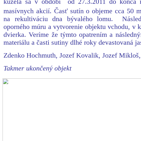
kužela sa v období od 27.3.2011 do konca r
masívnych akcií. Časť sutín o objeme cca 50 
na rekultiváciu dna bývalého lomu. Násled
oporného múru a vytvorenie objektu vchodu, v k
dvierka. Veríme že týmto opatrením a následn
materiálu a časti sutiny dlhé roky devastovaná ja
Zdenko Hochmuth, Jozef Kovalik, Jozef Mikloš
Takmer ukončený objekt