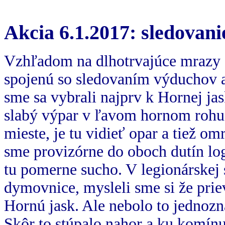
A
kcia 6.1.2017: sledovan
Vzhľadom na dlhotrvajúce mrazy s
spojenú so sledovaním výduchov 
sme sa vybrali najprv k Hornej jas
slabý výpar v ľavom hornom rohu
mieste, je tu vidieť opar a tiež om
sme provizórne do oboch dutín log
tu pomerne sucho. V legionárskej 
dymovnice, mysleli sme si že prie
Hornú jask. Ale nebolo to jednozn
Skôr to stúpalo nahor a ku komín