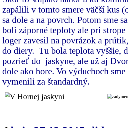
zapálili v tomto smere väčší kus (
sa dole a na povrch. Potom sme sa
boli záporné teploty ale pri strop
loger zavesil na povrázok a prútik
do diery. Tu bola teplota vyššie, 
pozrieť do jaskyne, ale už aj Dvo
dole ako hore. Vo výduchoch sme n
vymenili za štandardný.