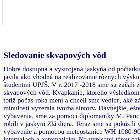
Sledovanie skvapových vôd
Dobre dostupná a vystrojená jaskyňa od počiatku
javila ako vhodná na realizovanie rôznych výsk
študentmi UPJŠ. V r. 2017 -2018 sme sa začali 
skvapových vôd. Kvapkanie, ktorého výsledkom j
totiž počas roka mení a chceli sme vedieť, aké zá
minulosti vyzerala tvorba sintorv. Dávnejšie, ešt
vybavenia, sme za pomoci diplomantky M. Panc
robili v jaskyni Zlá diera. Teraz sme sa pokúsili
vybavenie a pomocou meteostanice WH 1080-90 
intervaloch a automaticky. Na vypísanú tému baka