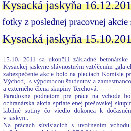
Kysacká jaskyňa 16.12.20
fotky z poslednej pracovnej akcie
Kysacká jaskyňa 15.10.201
15.10. 2011 sa ukončili základné betonárske
Kysackej jaskyne slávnostným vztýčením „glajc
zabezpečenie akcie bolo na pleciach Komisie pr
Východ, s výpomocou študentov a zamestnanco
a externého člena skupiny Terchová.
Paradoxne podnetom pre práce na vchode bo
ochranárska akcia spriatelenej prešovskej skupi
labilné sutiny čo viedlo dokonca k dočasné
v jaskyni.
Na prácach súvisiacich s uvoľnením vchod