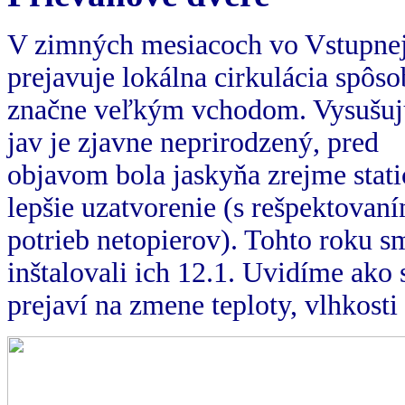
V zimných mesiacoch vo Vstupnej 
prejavuje lokálna cirkulácia spôs
značne veľkým vchodom. Vysušujú 
jav je zjavne neprirodzený, pred
objavom bola jaskyňa zrejme stati
lepšie uzatvorenie (s rešpektovan
potrieb netopierov). Tohto roku sm
inštalovali ich 12.1. Uvidíme ako 
prejaví na zmene teploty, vlhkosti