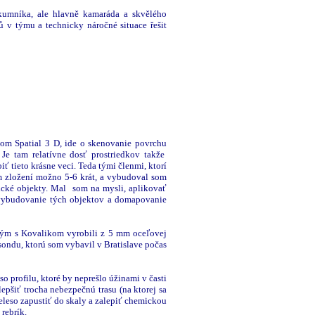
kumníka, ale hlavně kamaráda a skvělého
v týmu a technicky náročné situace řešit
vom Spatial 3 D, ide o skenovanie povrchu
Je tam relatívne dosť prostriedkov takže
ť tieto krásne veci. Teda tými členmi, ktorí
m zložení možno 5-6 krát, a vybudoval som
ické objekty. Mal som na mysli, aplikovať
e vybudovanie tých objektov a domapovanie
dtým s Kovalikom vyrobili z 5 mm oceľovej
 sondu, ktorú som vybavil v Bratislave počas
o profilu, ktoré by neprešlo úžinami v časti
lepšiť trocha nebezpečnú trasu (na ktorej sa
eleso zapustiť do skaly a zalepiť chemickou
rebrík.