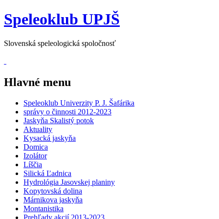
Speleoklub UPJŠ
Slovenská speleologická spoločnosť
Hlavné menu
Speleoklub Univerzity P. J. Šafárika
správy o činnosti 2012-2023
Jaskyňa Skalistý potok
Aktuality
Kysacká jaskyňa
Domica
Izolátor
Líščia
Silická Ľadnica
Hydrológia Jasovskej planiny
Kopytovská dolina
Márnikova jaskyňa
Montanistika
Prehľady akcií 2013-2023