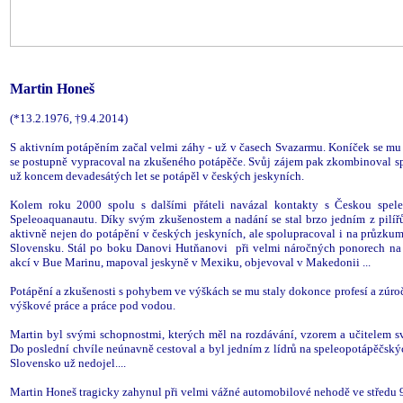
Martin Honeš
(*13.2.1976, †9.4.2014)
S aktivním potápěním začal velmi záhy - už v časech Svazarmu. Koníček se mu s
se postupně vypracoval na zkušeného potápěče. Svůj zájem pak zkombinoval sp
už koncem devadesátých let se potápěl v českých jeskyních.
Kolem roku 2000 spolu s dalšími přáteli navázal kontakty s Českou spele
Speleoaquanautu. Díky svým zkušenostem a nadání se stal brzo jedním z pilíř
aktivně nejen do potápění v českých jeskyních, ale spolupracoval i na průzkume
Slovensku. Stál po boku Danovi Hutňanovi při velmi náročných ponorech na S
akcí v Bue Marinu, mapoval jeskyně v Mexiku, objevoval v Makedonii ...
Potápění a zkušenosti s pohybem ve výškách se mu staly dokonce profesí a zúročil
výškové práce a práce pod vodou.
Martin byl svými schopnostmi, kterých měl na rozdávání, vzorem a učitelem
Do poslední chvíle neúnavně cestoval a byl jedním z lídrů na speleopotápěčsk
Slovensko už nedojel....
Martin Honeš tragicky zahynul při velmi vážné automobilové nehodě ve středu 9