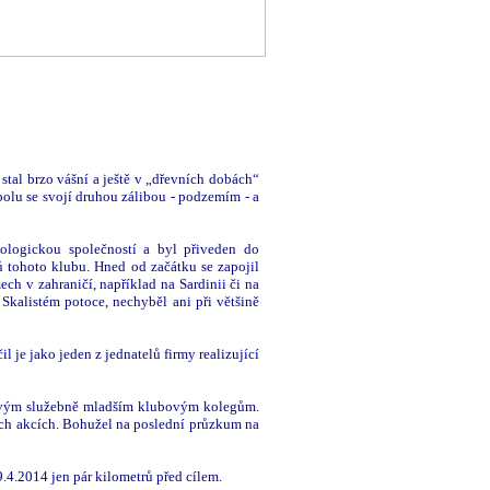
tal brzo vášní a ještě v „dřevních dobách“
olu se svojí druhou zálibou - podzemím - a
ologickou společností a byl přiveden do
ů tohoto klubu. Hned od začátku se zapojil
ch v zahraničí, například na Sardinii či na
kalistém potoce, nechyběl ani při většině
 je jako jeden z jednatelů firmy realizující
 svým služebně mladším klubovým kolegům.
ých akcích. Bohužel na poslední průzkum na
.4.2014 jen pár kilometrů před cílem.