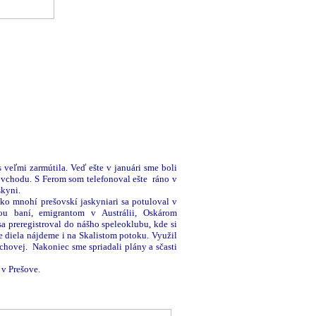
veľmi zarmútila. Veď ešte v januári sme boli
a vchodu. S Ferom som telefonoval ešte ráno v
skyni.
 ako mnohí
prešovskí jaskyniari
sa potuloval v
u baní, emigrantom v Austrálii, Oskárom
a preregistroval do nášho speleoklubu, kde si
e diela nájdeme i na Skalistom potoku. Využil
chovej. Nakoniec sme spriadali plány a sčasti
 v Prešove.