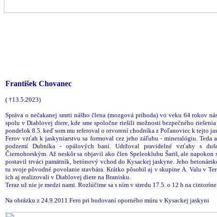
František Chovanec
( †13.5.2023)
Správa o nečakanej smrti nášho člena (mozgová príhoda) vo veku 64 rokov nás 
spolu v Diablovej diere, kde sme spoločne riešili možnosti bezpečného riešeni
pondelok 8.5. keď som mu referoval o otvorení chodníka z Poľanoviec k tejto ja
Ferov vzťah k jaskyniarstvu sa formoval cez jeho záľubu - mineralógiu. Teda
podzemí Dubníka - opálových baní. Udržoval pravidelné vzťahy s dušo
Čiernohorským. Až neskôr sa objavil ako člen Speleoklubu Šariš, ale napokon s
postavil trváci pamätník, betónový vchod do Kysackej jaskyne. Jeho betonársk
tu svoje pôvodné povolanie stavbára. Krátko pôsobil aj v skupine A. Valu v Ter
ich aj realizovali v Diablovej diere na Branisku.
Teraz už nie je medzi nami. Rozlúčime sa s ním v stredu 17.5. o 12 h na cintoríne
Na obrázku z 24.9.2011 Fero pri budovaní oporného múru v Kysackej jaskyni