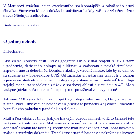
V Martinovi ztrácíme nejen excelentního speleopotápěče a odvážného průz
člověka. Vrozeným klidem dokázal usměrňovat leckdy vášnivé výměny názorů 
s neuvěřitelným nadhledem.
Bude nám moc chybět...
O jednej nehode
Z.Hochmuth
Ako vieme, kolektív časti Ústavu geografie UPJŠ, získal projekt APVV a náz
i podzemia, datie toho dokopy aj s klímou a vodstvom a nejaké simulácie. 
napokon sme sa dohodli že, Domica a akolie je vhodné miesto, kde by sa dali robi
sú súčasne aj v Speleoklube UPJŠ. Od začiatku projektu sme tam boli v rôzno
s pomocou študentov sieť meteorologických staníc a začal budovať hydrolog
nejaký model na rozdelenie zrážok v spádovej oblasti a simuláciu v 4D. Al
jaskyne (niektoré časti nemajú mapu !) som považoval za nevyhnutné.
Tak sme 22.8 vyrazili budovať objekt hydrologického profilu, ktorý sme pre
platne.. Niesli sme veci na betónovanie, všelijaké pomôcky a aj vlastnú tlakovú
Ivaničkovho pohrebu v pondelok pred akciou.
Mufi a Petrvalská vošli do jaskyne hlavným vchodom, niesli totiž to železné teles
jaskyne zv. Čertova diera. Mali sme sa stretnúť na riečišti a my sme ešte mali z
doposiaľ nikomu nič nestalo). Potom sme mali budovať ten profil, teda kovové t
maltou a murársky dokončiť. Trepali sme aspoň 6 batohov a pekný pozinkovaný 